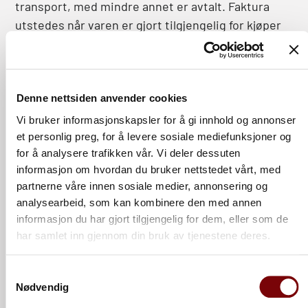
transport, med mindre annet er avtalt. Faktura
utstedes når varen er gjort tilgjengelig for kjøper
4.2
Kjøper skal gi instruks om ønsket
forsendelsesmåte i god tid. Dersom varer ikke
hentes innen 3 virkedager etter avtale, sendes de
Denne nettsiden anvender cookies
med første tilgjengelige transportør for kjøpers
Vi bruker informasjonskapsler for å gi innhold og annonser
regning.
et personlig preg, for å levere sosiale mediefunksjoner og
for å analysere trafikken vår. Vi deler dessuten
5. Force majeure
informasjon om hvordan du bruker nettstedet vårt, med
5.1
Ved hendelser utenfor CGN sin kontroll som
partnerne våre innen sosiale medier, annonsering og
hindrer eller umuliggjør levering, bortfaller krav
analysearbeid, som kan kombinere den med annen
om heving, erstatning eller andre
informasjon du har gjort tilgjengelig for dem, eller som de
misligholdsbeføyelser. Eksempler inkluderer
har samlet inn gjennom din bruk av tjenestene deres.
brann, krig, streik, naturkatastrofer, opprør,
mobilisering og lignende.
Samtykkevalg
Nødvendig
5.2
CGN plikter å varsle kjøper uten ugrunnet