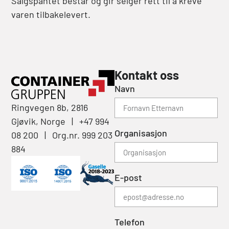
Salgspantet består og gir selger rett til å kreve
varen tilbakelevert.
Kontakt oss
Navn
Ringvegen 8b, 2816
Gjøvik, Norge | +47 994
Organisasjon
08 200 | Org.nr. 999 203
884
E-post
Telefon