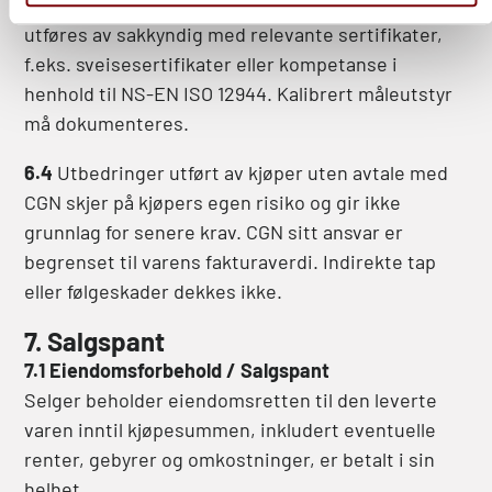
6.3
Kontroll som grunnlag for reklamasjon må
utføres av sakkyndig med relevante sertifikater,
f.eks. sveisesertifikater eller kompetanse i
henhold til NS-EN ISO 12944. Kalibrert måleutstyr
må dokumenteres.
6.4
Utbedringer utført av kjøper uten avtale med
CGN skjer på kjøpers egen risiko og gir ikke
grunnlag for senere krav. CGN sitt ansvar er
begrenset til varens fakturaverdi. Indirekte tap
eller følgeskader dekkes ikke.
7. Salgspant
7.1 Eiendomsforbehold / Salgspant
Selger beholder eiendomsretten til den leverte
varen inntil kjøpesummen, inkludert eventuelle
renter, gebyrer og omkostninger, er betalt i sin
helhet.