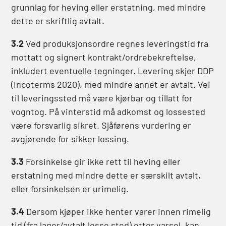
grunnlag for heving eller erstatning, med mindre
dette er skriftlig avtalt.
3.2
Ved produksjonsordre regnes leveringstid fra
mottatt og signert kontrakt/ordrebekreftelse,
inkludert eventuelle tegninger. Levering skjer DDP
(Incoterms 2020), med mindre annet er avtalt. Vei
til leveringssted må være kjørbar og tillatt for
vogntog. På vinterstid må adkomst og lossested
være forsvarlig sikret. Sjåførens vurdering er
avgjørende for sikker lossing.
3.3
Forsinkelse gir ikke rett til heving eller
erstatning med mindre dette er særskilt avtalt,
eller forsinkelsen er urimelig.
3.4
Dersom kjøper ikke henter varer innen rimelig
tid (fra lager/avtalt losse sted) etter varsel, kan