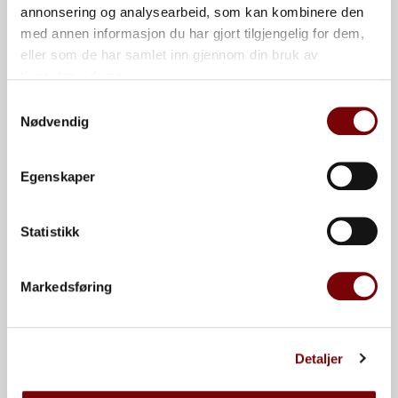
Åpen liftcontainer
annonsering og analysearbeid, som kan kombinere den
(COL-CT)
med annen informasjon du har gjort tilgjengelig for dem,
eller som de har samlet inn gjennom din bruk av
tjenestene deres.
Samtykkevalg
Kontakt oss
Nødvendig
Navn
Ringvegen 8b, 2816
Egenskaper
Gjøvik, Norge | +47 994
Organisasjon
08 200 | Org.nr. 999 203
Statistikk
884
Markedsføring
E-post
Detaljer
Telefon