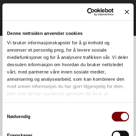
Denne nettsiden anvender cookies
Vi bruker informasjonskapsler for å gi innhold og
Kontakt oss
annonser et personlig preg, for å levere sosiale
mediefunksjoner og for å analysere trafikken vår. Vi deler
Navn
dessuten informasjon om hvordan du bruker nettstedet
Ringvegen 8b, 2816
vårt, med partnerne våre innen sosiale medier,
Gjøvik, Norge | +47 994
annonsering og analysearbeid, som kan kombinere den
Organisasjon
08 200 | Org.nr. 999 203
med annen informasjon du har gjort tilgjengelig for dem,
eller som de har samlet inn gjennom din bruk av
884
tjenestene deres.
Samtykkevalg
E-post
Nødvendig
Egenskaper