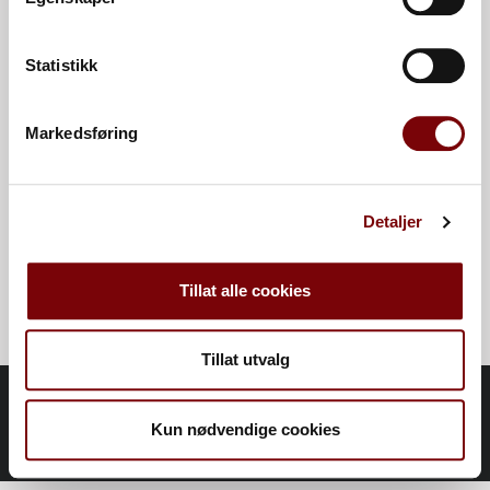
Telefon
Statistikk
Melding
Markedsføring
Detaljer
Send
Tillat alle cookies
Tillat utvalg
© Containergruppen AS 2026
Personvern
Web, SEO and 3D by
CoreCom Digitalbyrå Hamar,
Kun nødvendige cookies
Norge