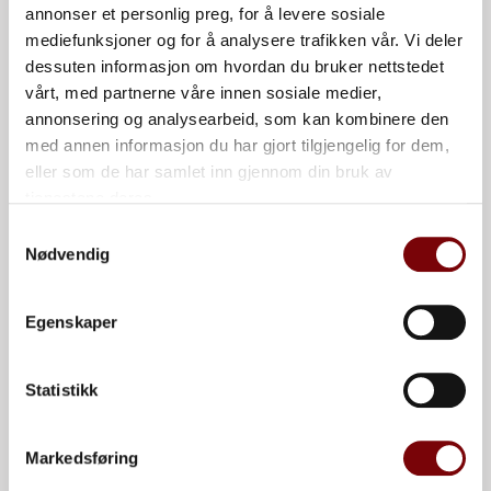
annonser et personlig preg, for å levere sosiale
mediefunksjoner og for å analysere trafikken vår. Vi deler
Behållare som används för avfall är en viktig del av
dessuten informasjon om hvordan du bruker nettstedet
avfallshanteringssystem runt om i världen. Här är
vårt, med partnerne våre innen sosiale medier,
några fakta om dessa behållare. Storlekar och
annonsering og analysearbeid, som kan kombinere den
kapacitet Avfallsbehållare finns i många olika
med annen informasjon du har gjort tilgjengelig for dem,
storlekar, från små hushållsbehållare på 120-240 liter
eller som de har samlet inn gjennom din bruk av
tjenestene deres.
till stora industribehållare som rymmer flera
kubikmeter avfall. Typiska behållare för byggavfall kan
Samtykkevalg
Nødvendig
ha en kapacitet på 6–40 […]
Egenskaper
Kontakt oss
Navn
Statistikk
Ringvegen 8b, 2816
Gjøvik, Norge | +47 994
Markedsføring
Organisasjon
08 200 | Org.nr. 999 203